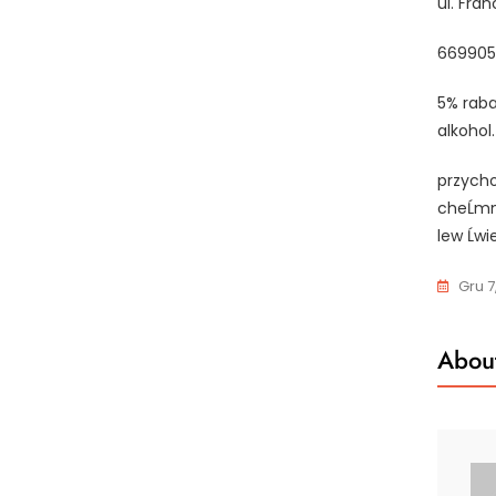
ul. Fra
669905
5% raba
alkohol
przycho
cheĹmn
lew Ĺw
Gru 7
About