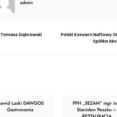
admin
gacja
 Tomasz Dąbrowski
Polski Koncern Naftowy O
Spółka Akc
u
awid Laski DAWGOS
PPH „SEZAM” mgr in
Gastronomia
Stanisław Peszko –
RESTAURACJA