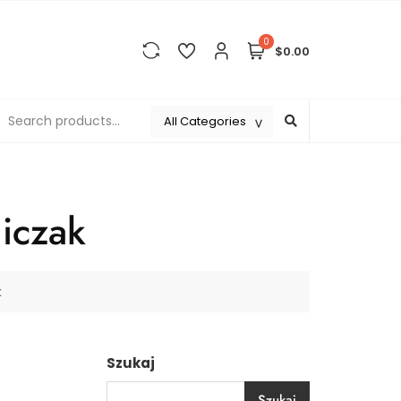
0
$0.00
iczak
k
Szukaj
Szukaj