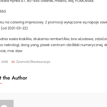
nciszka Hynka 67, 80-465 Gdańsk, miasto, woj. POMORSKIE
550
tu na catering imprezowy. Z promocji wyłączone są napoje zaw
. (od 2021-03-22)
dnia saska krakĂłw, drukarnia rembertĂłw, brw wĹodawa, zdzisĹa
o nekrologi, dong yang, piwek centrum obrĂłbki numerycznej, d
iecie, mar daw
, 2018
Żywność/Restauracja
 the Author