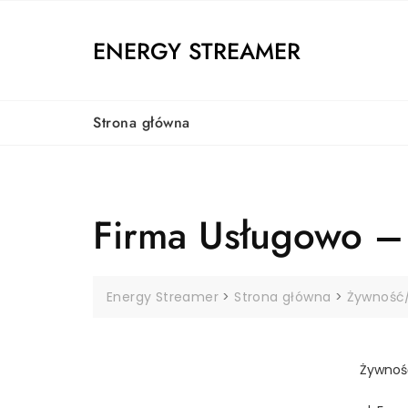
Skip
to
ENERGY STREAMER
content
Strona główna
Firma Usługowo – 
Energy Streamer
>
Strona główna
>
Żywność/
Żywnoś