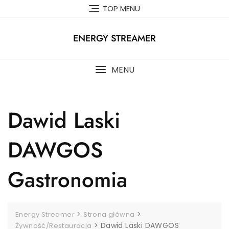
Skip
TOP MENU
to
content
ENERGY STREAMER
MENU
Dawid Laski
DAWGOS
Gastronomia
>
>
Energy Streamer
Strona główna
>
Dawid Laski DAWGOS
Żywność/Restauracja