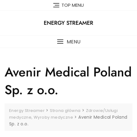
Skip
TOP MENU
to
content
ENERGY STREAMER
MENU
Avenir Medical Poland
Sp. z o.o.
>
>
Energy Streamer
Strona główna
Zdrowie/Usługi
>
Avenir Medical Poland
medyczne, Wyroby medyczne
Sp. z o.o.