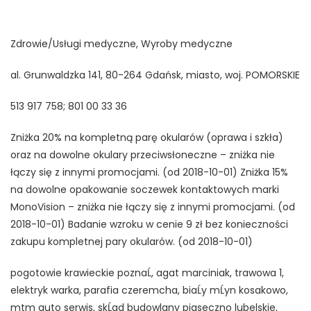
Zdrowie/Usługi medyczne, Wyroby medyczne
al. Grunwaldzka 141, 80-264 Gdańsk, miasto, woj. POMORSKIE
513 917 758; 801 00 33 36
Zniżka 20% na kompletną parę okularów (oprawa i szkła)
oraz na dowolne okulary przeciwsłoneczne – zniżka nie
łączy się z innymi promocjami. (od 2018-10-01) Zniżka 15%
na dowolne opakowanie soczewek kontaktowych marki
MonoVision – zniżka nie łączy się z innymi promocjami. (od
2018-10-01) Badanie wzroku w cenie 9 zł bez konieczności
zakupu kompletnej pary okularów. (od 2018-10-01)
pogotowie krawieckie poznaĹ, agat marciniak, trawowa 1,
elektryk warka, parafia czeremcha, biaĹy mĹyn kosakowo,
mtm auto serwis, skĹad budowlany piaseczno lubelskie,