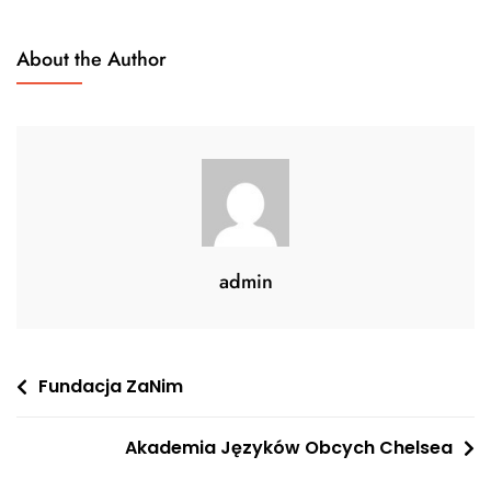
About the Author
admin
Nawigacja
Fundacja ZaNim
wpisu
Akademia Języków Obcych Chelsea