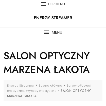
Skip
TOP MENU
to
content
ENERGY STREAMER
MENU
SALON OPTYCZNY
MARZENA ŁAKOTA
>
>
Energy Streamer
Strona główna
Zdrowie/Usługi
>
SALON OPTYCZNY
medyczne, Wyroby medyczne
MARZENA ŁAKOTA