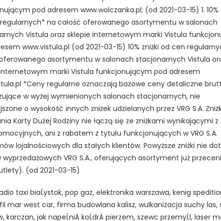
nującym pod adresem www.wolczanka.pl; (od 2021-03-15) 1. 10% z
 regularnych* na całość oferowanego asortymentu w salonach
arnych Vistula oraz sklepie internetowym marki Vistula funkcjo
esem www.vistula.pl (od 2021-03-15) 10% zniżki od cen regularn
oferowanego asortymentu w salonach stacjonarnych Vistula or
 internetowym marki Vistula funkcjonującym pod adresem
tula.pl *Ceny regularne oznaczają bazowe ceny detaliczne brut
ujące w wyżej wymienionych salonach stacjonarnych, nie
szone o wysokość innych zniżek udzielanych przez VRG S.A. Zniżki
nia Karty Dużej Rodziny nie łączą się ze zniżkami wynikającymi z
romocyjnych, ani z rabatem z tytułu funkcjonujących w VRG S.A.
ów lojalnościowych dla stałych klientów. Powyższe zniżki nie do
 wyprzedażowych VRG S.A., oferujących asortyment już przecen
utlety). (od 2021-03-15)
adio taxi biaĹystok, pop gaz, elektronika warszawa, kenig speditio
 fil mar west car, firma budowlana kalisz, wulkanizacja suchy las, 
w, karczan, jak napeĹniÄ koĹdrÄ pierzem, szewc przemyĹl, laser 