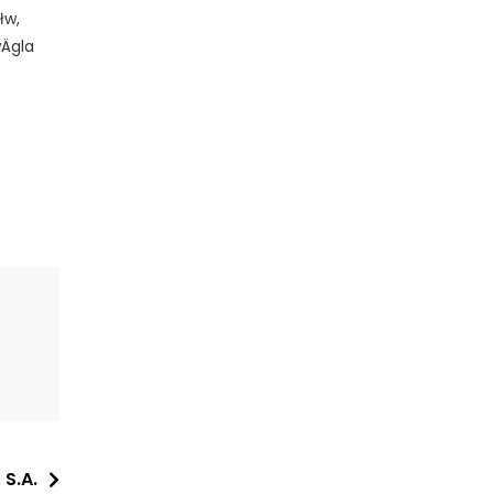
łw,
Ägla
 S.A.