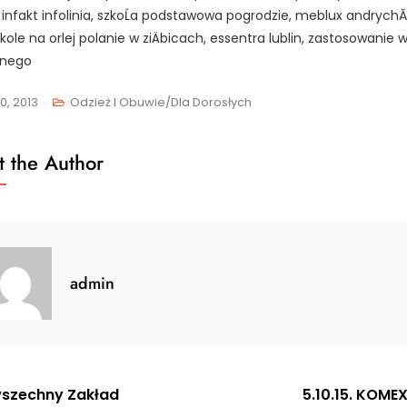
 infakt infolinia, szkoĹa podstawowa pogrodzie, meblux andrychĂ
kole na orlej polanie w ziÄbicach, essentra lublin, zastosowanie w
nego
0, 2013
Odzież I Obuwie/Dla Dorosłych
 the Author
admin
gacja
szechny Zakład
5.10.15. KOMEX