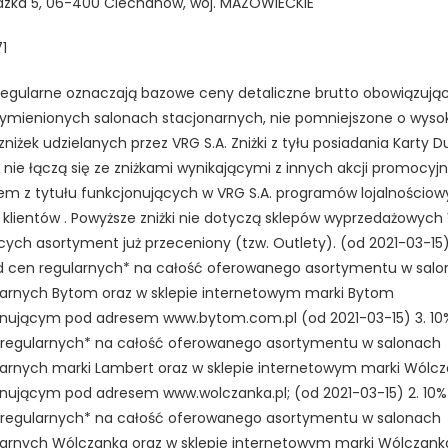
dzka 5, 06-400 Ciechanów, woj. MAZOWIECKIE
1
egularne oznaczają bazowe ceny detaliczne brutto obowiązują
ymienionych salonach stacjonarnych, nie pomniejszone o wyso
zniżek udzielanych przez VRG S.A. Zniżki z tyłu posiadania Karty D
 nie łączą się ze zniżkami wynikającymi z innych akcji promocyjn
em z tytułu funkcjonujących w VRG S.A. programów lojalnościow
 klientów . Powyższe zniżki nie dotyczą sklepów wyprzedażowych 
cych asortyment już przeceniony (tzw. Outlety). (od 2021-03-15)
od cen regularnych* na całość oferowanego asortymentu w sal
arnych Bytom oraz w sklepie internetowym marki Bytom
nującym pod adresem www.bytom.com.pl (od 2021-03-15) 3. 10% 
 regularnych* na całość oferowanego asortymentu w salonach
arnych marki Lambert oraz w sklepie internetowym marki Wólc
nującym pod adresem www.wolczanka.pl; (od 2021-03-15) 2. 10% 
 regularnych* na całość oferowanego asortymentu w salonach
arnych Wólczanka oraz w sklepie internetowym marki Wólczank