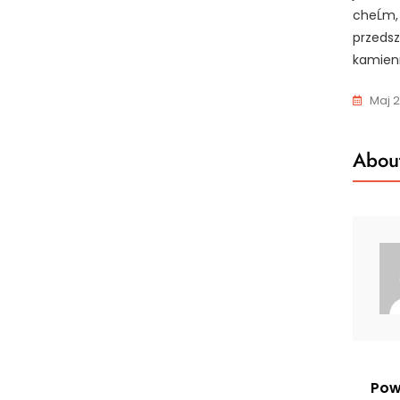
cheĹm,
przedsz
kamien
Maj 2
About
Nawi
Pow