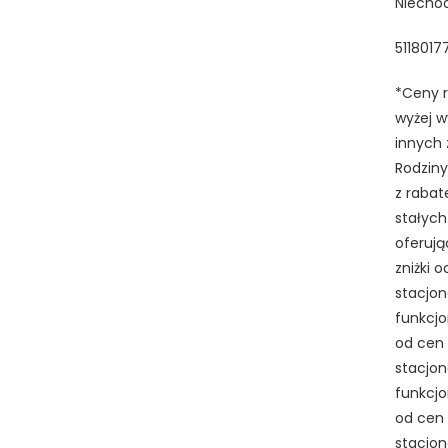
Niecho
51180177
*Ceny r
wyżej w
innych 
Rodziny
z rabat
stałych
oferują
zniżki 
stacjon
funkcjo
od cen
stacjon
funkcjo
od cen
stacjon