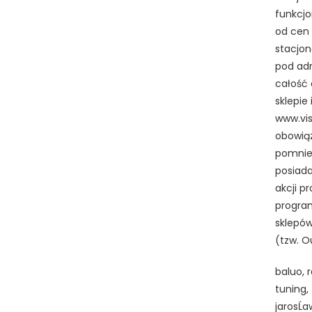
funkcjo
od cen
stacjon
pod adr
całość 
sklepie
www.vis
obowiąz
pomniej
posiada
akcji p
program
sklepów
(tzw. O
baluo, r
tuning,
jarosĹa