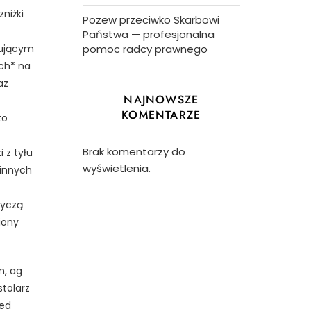
niżki
Pozew przeciwko Skarbowi
Państwa — profesjonalna
nującym
pomoc radcy prawnego
ych* na
az
NAJNOWSZE
KOMENTARZE
to
Brak komentarzy do
 z tyłu
wyświetlenia.
 innych
tyczą
iony
n, ag
stolarz
med