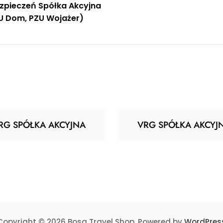
zpieczeń Spółka Akcyjna
u
U Dom, PZU Wojażer)
RG SPÓŁKA AKCYJNA
VRG SPÓŁKA AKCYJ
Copyright © 2026 Bosa Travel Shop. Powered by
WordPres