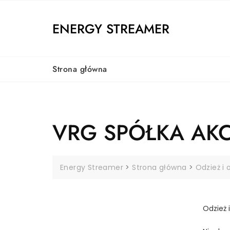
Skip
to
ENERGY STREAMER
content
Strona główna
VRG SPÓŁKA AK
Energy Streamer
>
Strona główna
>
Odzież i
Odzież 