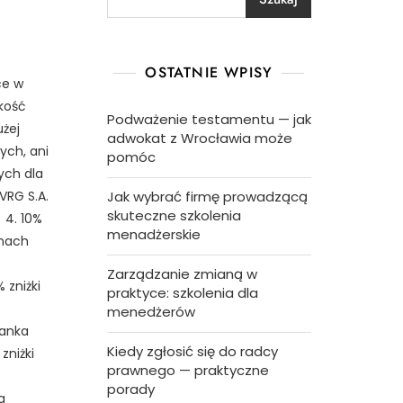
OSTATNIE WPISY
ce w
kość
Podważenie testamentu — jak
użej
adwokat z Wrocławia może
ych, ani
pomóc
ych dla
VRG S.A.
Jak wybrać firmę prowadzącą
skuteczne szkolenia
 4. 10%
menadżerskie
onach
Zarządzanie zmianą w
zniżki
praktyce: szkolenia dla
menedżerów
zanka
Kiedy zgłosić się do radcy
zniżki
prawnego — praktyczne
porady
a