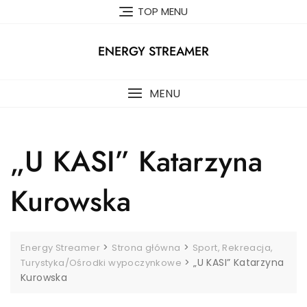
Skip
TOP MENU
to
content
ENERGY STREAMER
MENU
„U KASI” Katarzyna
Kurowska
>
>
Energy Streamer
Strona główna
Sport, Rekreacja,
>
„U KASI” Katarzyna
Turystyka/Ośrodki wypoczynkowe
Kurowska