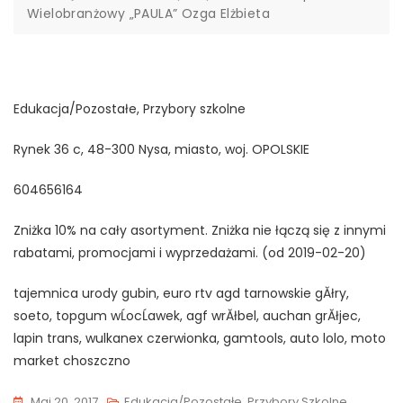
Wielobranżowy „PAULA” Ozga Elżbieta
Edukacja/Pozostałe, Przybory szkolne
Rynek 36 c, 48-300 Nysa, miasto, woj. OPOLSKIE
604656164
Zniżka 10% na cały asortyment. Zniżka nie łączą się z innymi
rabatami, promocjami i wyprzedażami. (od 2019-02-20)
tajemnica urody gubin, euro rtv agd tarnowskie gĂłry,
soeto, topgum wĹocĹawek, agf wrĂłbel, auchan grĂłjec,
lapin trans, wulkanex czerwionka, gamtools, auto lolo, moto
market choszczno
Maj 20, 2017
Edukacja/Pozostałe, Przybory Szkolne