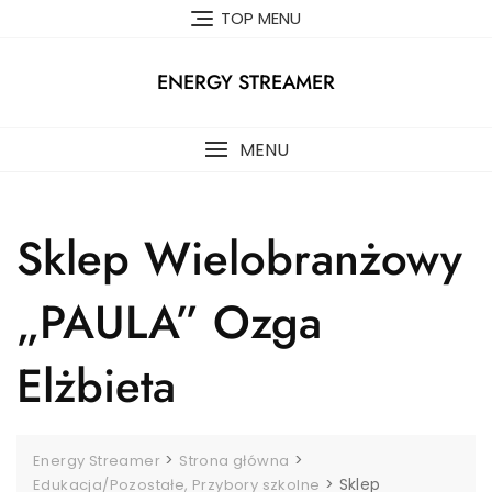
Skip
TOP MENU
to
content
ENERGY STREAMER
MENU
Sklep Wielobranżowy
„PAULA” Ozga
Elżbieta
>
>
Energy Streamer
Strona główna
>
Sklep
Edukacja/Pozostałe, Przybory szkolne