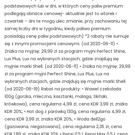
podstawowych lub w dni, w których ceny paliw premium
podlegają obniżce cenowej- aktualnie jest to wtorek i
czwartek – dni te mogą ulec zmianie, przy zachowaniu tej
samej liczby dni w tygodniu, kiedy paliwa premium
posiadają cenę paliw podstawowych) *2 rabaty nie sumuje
się z innymi promocjami cenowymi. (od 2020-06-11) •
Zniżka na myjnię: 29,99 zł za program myjni Perfect Shine,
Lux Plus, Lux na wybranych stacjach, gdzie znajdują się
myjnie marki Shell. (od 2020-06-11) • Zniżka na myjnię: 29,99
zł za program myjni Perfect Shine, Lux Plus, Lux na
wybranych stacjach, gdzie znajdują się myjnie marki Shell.
(od 2020-06-19) Rabat na produkty: • Wawel czekolada
100g (gorzka, mleczna, kasztanki, malaga, tikitaki,
krówkowa), cena regularna 4,99 zł, cena KDR 3,99 zł, zniżka
KDR 20%, • Hot dog z parówką 130g, cena regularna 4,99 zł,
cena KDR 3,99 zł, zniżka KDR 20%, • Woda deli2go
(gazowana, niegazowana), cena regularna 2,35 zł, cena
KDR 1,89 zł, zniżka KDR 20% • Pepsi 0,5 l, Pepsi Max 0,5 l, cena