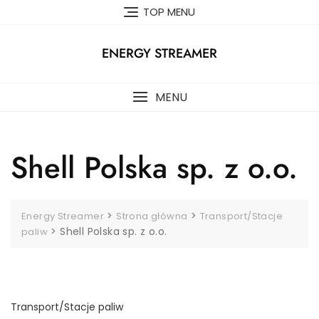
Skip
TOP MENU
to
content
ENERGY STREAMER
MENU
Shell Polska sp. z o.o.
>
>
Energy Streamer
Strona główna
Transport/Stacje
>
Shell Polska sp. z o.o.
paliw
Transport/Stacje paliw