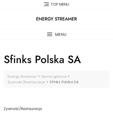
Skip
TOP MENU
to
content
ENERGY STREAMER
MENU
Sfinks Polska SA
>
>
Energy Streamer
Strona główna
>
Sfinks Polska SA
Żywność/Restauracja
Żywność/Restauracja