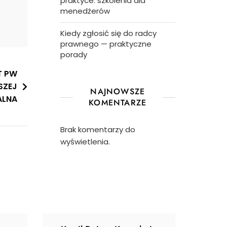
praktyce: szkolenia dla
menedżerów
Kiedy zgłosić się do radcy
prawnego — praktyczne
porady
T PW
SZEJ
NAJNOWSZE
ALNA
KOMENTARZE
Brak komentarzy do
wyświetlenia.