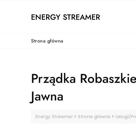
Skip
to
ENERGY STREAMER
content
Strona główna
Prządka Robaszkie
Jawna
Energy Streamer
>
Strona główna
>
Usługi/P