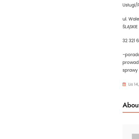
Usługi/
ul. Wal
ŚLĄSKIE
32 321 
-porada
prowadz
sprawy 
Lis 14
About