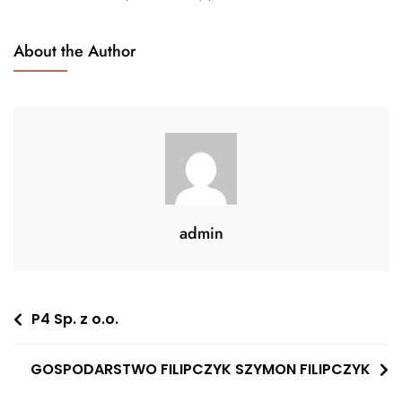
About the Author
admin
Nawigacja
P4 Sp. z o.o.
wpisu
GOSPODARSTWO FILIPCZYK SZYMON FILIPCZYK