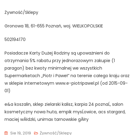
Żywność/Sklepy
Gronowa 18, 61-655 Poznań, woj. WIELKOPOLSKIE
502194170
Posiadacze Karty Dużej Rodziny są upoważnieni do
otrzymania 5% rabatu przy jednorazowym zakupie (1
paragon) bez kwoty minimalnej we wszystkich
Supermarketach „Piotr i Paweł” na terenie całego kraju oraz
w sklepie internetowym www.e-piotripawel.pl (od 2015-09-
01)
e&a koszalin, sklep zielarski kalisz, karpia 24 poznaĹ, salon
kosmetyczny nowa huta, empik mysĹowice, acs stargard,
maciej wĂłdzki, unimax tarnowskie gĂłry
Sie 19, 2019
Żywność/Sklepy