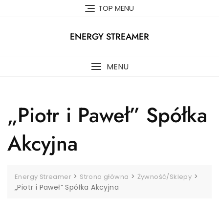
Skip
TOP MENU
to
content
ENERGY STREAMER
MENU
„Piotr i Paweł” Spółka
Akcyjna
>
>
>
Energy Streamer
Strona główna
Żywność/Sklepy
„Piotr i Paweł” Spółka Akcyjna