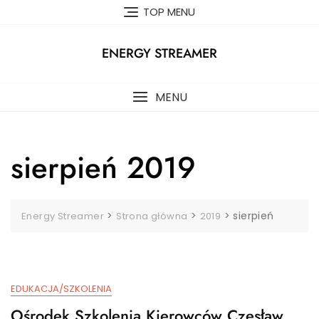
Skip
TOP MENU
to
content
ENERGY STREAMER
MENU
sierpień 2019
>
>
>
sierpień
Energy Streamer
Strona główna
2019
EDUKACJA/SZKOLENIA
Ośrodek Szkolenia Kierowców Czesław