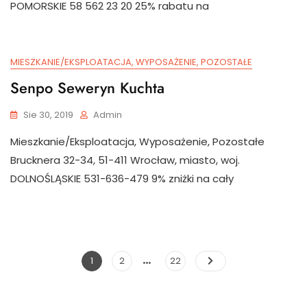
POMORSKIE 58 562 23 20 25% rabatu na
MIESZKANIE/EKSPLOATACJA, WYPOSAŻENIE, POZOSTAŁE
Senpo Seweryn Kuchta
Sie 30, 2019
Admin
Mieszkanie/Eksploatacja, Wyposażenie, Pozostałe
Brucknera 32-34, 51-411 Wrocław, miasto, woj.
DOLNOŚLĄSKIE 531-636-479 9% zniżki na cały
…
Stronicowanie
Page
Page
Page
1
2
22
wpisów