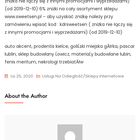
zniżka nie łączy się z innymi promocjami i wyprzedażami)
(od 2019-12-10) 6% zniżki na cały asortyment sklepu
www.sweetsen.pl – aby uzyskać zniżkę należy przy
zamówieniu wpisać kod : kdrsweetsen ( zniżka nie łączy się
z innymi promocjami i wyprzedażami) (od 2019-12-10)
auto akcent, prodentis kielce, goliĹski miejska gĂłrka, pascar
lublin, sklep budowlany Ĺowicz, materiaĹy budowlane lubin,
fenix meritum, nekrologi trzebiatĂłw
Lis 25, 2020
Usługi Na Odległość/Sklepy Internetowe
About the Author