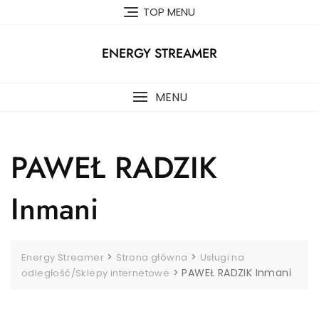
Skip
TOP MENU
to
content
ENERGY STREAMER
MENU
PAWEŁ RADZIK
Inmani
>
>
Energy Streamer
Strona główna
Usługi na
>
PAWEŁ RADZIK Inmani
odległość/Sklepy internetowe