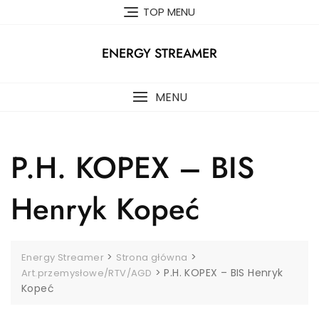
Skip
TOP MENU
to
content
ENERGY STREAMER
MENU
P.H. KOPEX – BIS
Henryk Kopeć
>
>
Energy Streamer
Strona główna
>
P.H. KOPEX – BIS Henryk
Art.przemysłowe/RTV/AGD
Kopeć