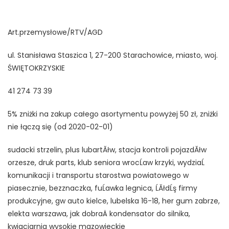
Art.przemysłowe/RTV/AGD
ul. Stanisława Staszica 1, 27-200 Starachowice, miasto, woj.
ŚWIĘTOKRZYSKIE
41 274 73 39
5% zniżki na zakup całego asortymentu powyżej 50 zł, zniżki
nie łączą się (od 2020-02-01)
sudacki strzelin, plus lubartĂłw, stacja kontroli pojazdĂłw
orzesze, druk parts, klub seniora wrocĹaw krzyki, wydziaĹ
komunikacji i transportu starostwa powiatowego w
piasecznie, bezznaczka, fuĹawka legnica, ĹĂłdĹş firmy
produkcyjne, gw auto kielce, lubelska 16-18, her gum zabrze,
elekta warszawa, jak dobraÄ kondensator do silnika,
kwiaciarnia wysokie mazowieckie