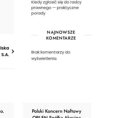
Kiedy zgłosić się do radcy
prawnego — praktyczne
porady
NAJNOWSZE
KOMENTARZE
olska
Brak komentarzy do
S.A.
wyświetlenia.
o.
Polski Koncern Naftowy
ORLEN Spółka Akcyjna