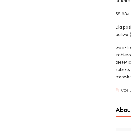
ul. Kar
58 684
Dla pos
paliwa 
wezi-te
imbiero
dietetic
zabrze,
mrowka
Cze 6
About