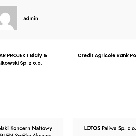
admin
gacja
AR PROJEKT Biały &
Credit Agricole Bank P
kowski Sp. z o.o.
u
olski Koncern Naftowy
LOTOS Paliwa Sp. z o.
RLEN Spółka Akcyjna