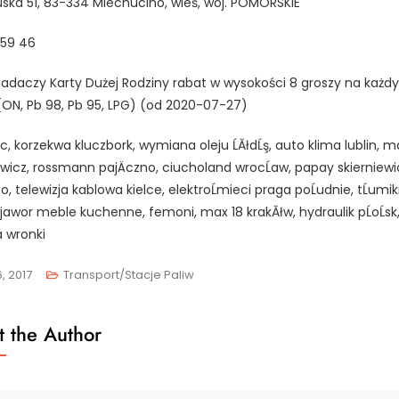
tuska 51, 83-334 Miechucino, wieś, woj. POMORSKIE
 59 46
iadaczy Karty Dużej Rodziny rabat w wysokości 8 groszy na każdy
(ON, Pb 98, Pb 95, LPG) (od 2020-07-27)
c, korzekwa kluczbork, wymiana oleju ĹĂłdĹş, auto klima lublin, m
wicz, rossmann pajÄczno, ciucholand wrocĹaw, papay skierniewi
o, telewizja kablowa kielce, elektroĹmieci praga poĹudnie, tĹumik
 jawor meble kuchenne, femoni, max 18 krakĂłw, hydraulik pĹoĹsk
 wronki
, 2017
Transport/Stacje Paliw
 the Author