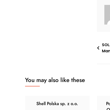
Nawi
SOL
Mani
wpis
You may also like these
Shell Polska sp. z o.o.
P
O