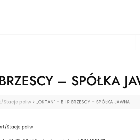
R BRZESCY – SPÓŁKA J
t/Stacje paliw
>
„OKTAN” – B I R BRZESCY – SPÓŁKA JAWNA
rt/Stacje paliw