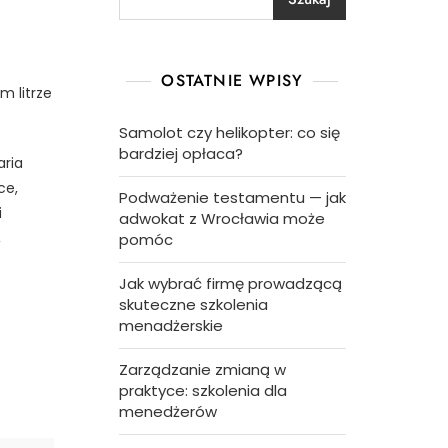
OSTATNIE WPISY
m litrze
Samolot czy helikopter: co się
bardziej opłaca?
aria
ce,
Podważenie testamentu — jak
i
adwokat z Wrocławia może
,
pomóc
Jak wybrać firmę prowadzącą
skuteczne szkolenia
menadżerskie
Zarządzanie zmianą w
praktyce: szkolenia dla
menedżerów