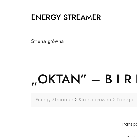
Skip
to
ENERGY STREAMER
content
Strona główna
„OKTAN” – B I 
Energy Streamer
>
Strona główna
>
Transpor
Transpo