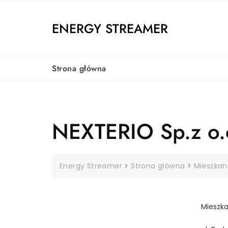
Skip
to
ENERGY STREAMER
content
Strona główna
NEXTERIO Sp.z o.
Energy Streamer
>
Strona główna
>
Mieszkan
Mieszka