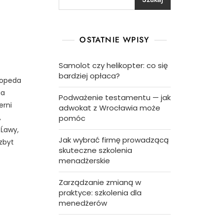
OSTATNIE WPISY
Samolot czy helikopter: co się
bardziej opłaca?
rtopeda
ga
Podważenie testamentu — jak
erni
adwokat z Wrocławia może
,
pomóc
Ĺawy,
Jak wybrać firmę prowadzącą
zbyt
skuteczne szkolenia
menadżerskie
Zarządzanie zmianą w
praktyce: szkolenia dla
menedżerów