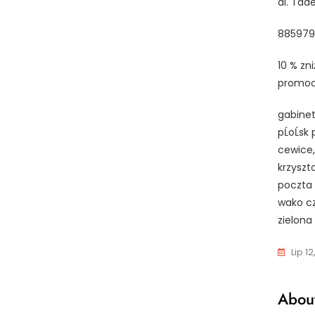
al. Tad
885979
10 % zn
promoc
gabinet
pĹoĹsk
cewice,
krzyszt
poczta 
wako cz
zielona
Lip 12
About