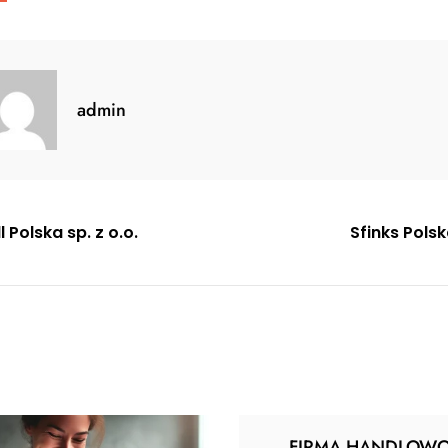
admin
gacja
l Polska sp. z o.o.
Sfinks Pols
u
FIRMA HANDLOW