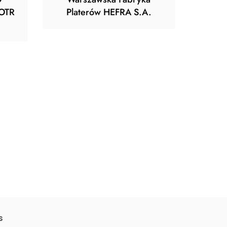
OTR
Platerów HEFRA S.A.
s