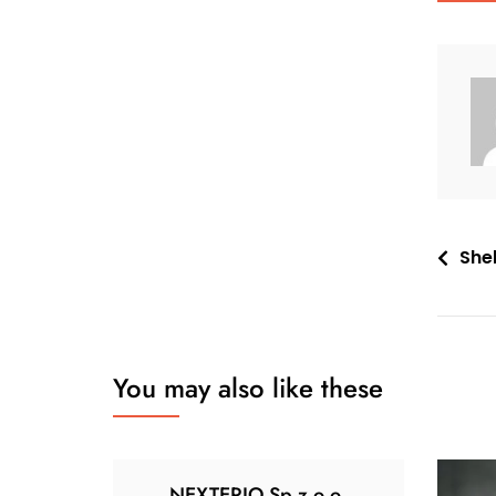
Nawi
Shel
wpis
You may also like these
NEXTERIO Sp.z o.o.