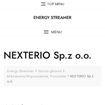
Skip
TOP MENU
to
content
ENERGY STREAMER
MENU
NEXTERIO Sp.z o.o.
>
>
Energy Streamer
Strona główna
>
NEXTERIO Sp.z
Mieszkanie/Wyposażenie, Pozostałe
o.o.