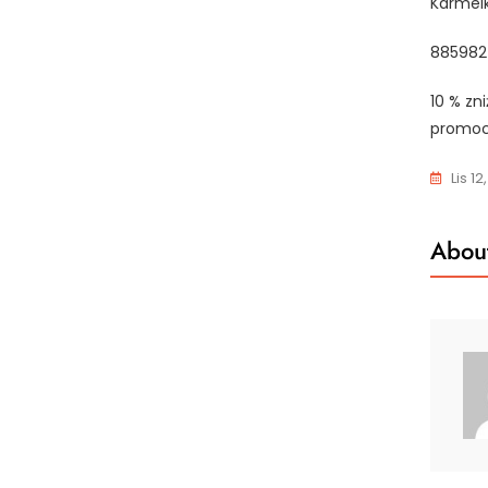
Karmelk
885982
10 % zn
promoc
Lis 12
About