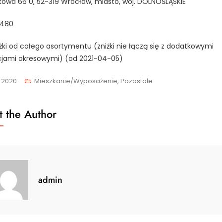
owa 66 0, 52-319 Wrocław, miasto, woj. DOLNOŚLĄSKIE
480
iżki od całego asortymentu (zniżki nie łączą się z dodatkowymi
jami okresowymi) (od 2021-04-05)
, 2020
Mieszkanie/Wyposażenie, Pozostałe
 the Author
admin