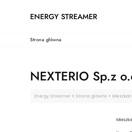
Skip
to
ENERGY STREAMER
content
Strona główna
NEXTERIO Sp.z o.
Energy Streamer
>
Strona główna
>
Mieszkan
Mieszka