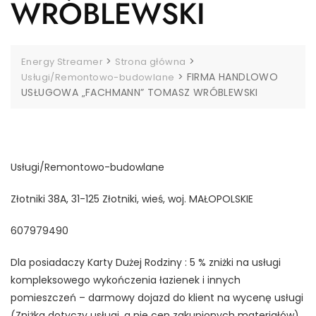
WRÓBLEWSKI
>
>
Energy Streamer
Strona główna
>
FIRMA HANDLOWO
Usługi/Remontowo-budowlane
USŁUGOWA „FACHMANN” TOMASZ WRÓBLEWSKI
Usługi/Remontowo-budowlane
Złotniki 38A, 31-125 Złotniki, wieś, woj. MAŁOPOLSKIE
607979490
Dla posiadaczy Karty Dużej Rodziny : 5 % zniżki na usługi
kompleksowego wykończenia łazienek i innych
pomieszczeń – darmowy dojazd do klient na wycenę usługi
(Zniżka dotyczy usługi ,a nie cen zakupionych materiałów)