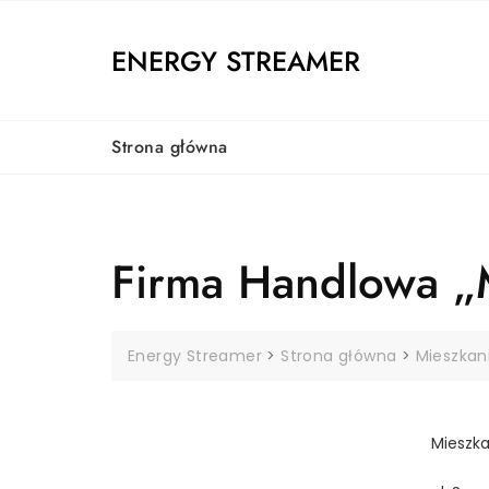
Skip
to
ENERGY STREAMER
content
Strona główna
Firma Handlowa 
Energy Streamer
>
Strona główna
>
Mieszkan
Mieszka