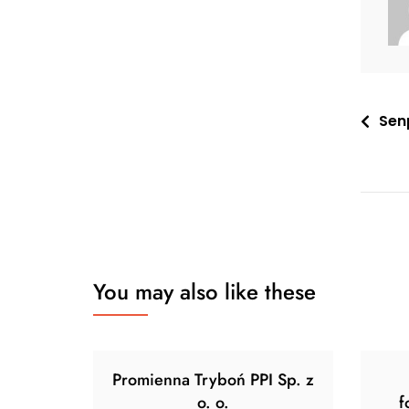
Nawi
Sen
wpis
You may also like these
Promienna Tryboń PPI Sp. z
o. o.
f