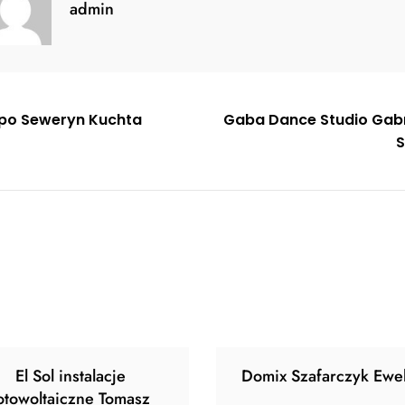
admin
gacja
po Seweryn Kuchta
Gaba Dance Studio Gabr
S
u
El Sol instalacje
Domix Szafarczyk Ewel
otowoltaiczne Tomasz