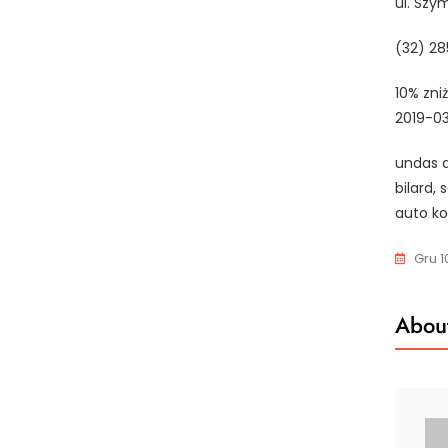
ul. Szy
(32) 28
10% zni
2019-0
undas d
bilard,
auto ko
Gru 1
About