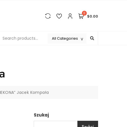
0
$0.00
a
MEKONA” Jacek Kompała
Szukaj
Szukaj