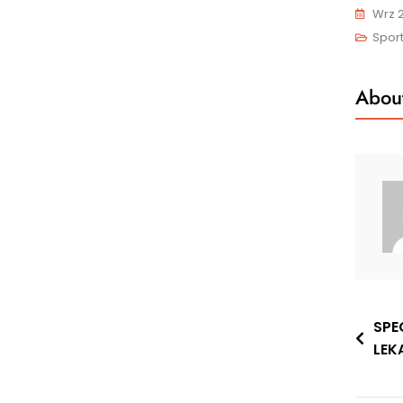
Wrz 2
Sport
About
Nawi
SPE
LEK
wpis