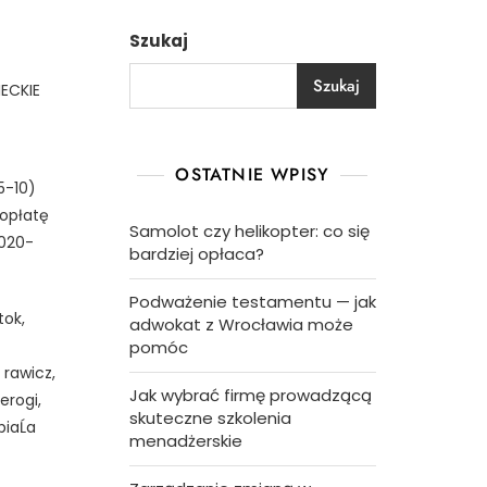
Szukaj
Szukaj
IECKIE
OSTATNIE WPISY
5-10)
 opłatę
Samolot czy helikopter: co się
2020-
bardziej opłaca?
Podważenie testamentu — jak
tok,
adwokat z Wrocławia może
pomóc
 rawicz,
Jak wybrać firmę prowadzącą
erogi,
skuteczne szkolenia
iaĹa
menadżerskie