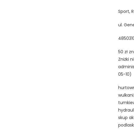
Sport, 
ul. Gen
485031
50 zł z
Zniżki 
adminis
05-10)
hurtown
wulkani
tumkiew
hydraul
skup ak
podlask