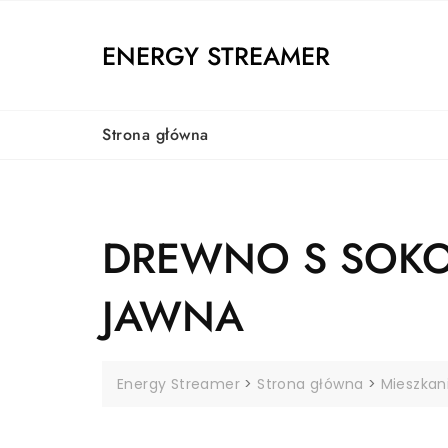
Skip
to
ENERGY STREAMER
content
Strona główna
DREWNO S SOKO
JAWNA
Energy Streamer
>
Strona główna
>
Mieszkan