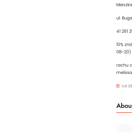
Mieszka
ul. Bug
41 261 2
10% zni
08-20)
rachu c
melissa 
Lut 2
About