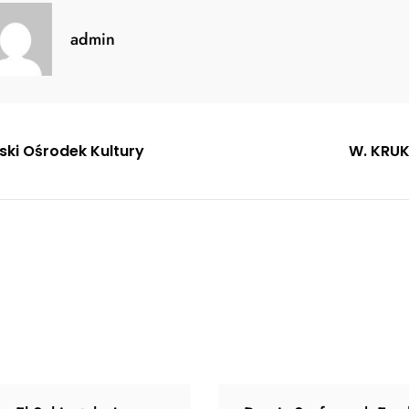
admin
gacja
ski Ośrodek Kultury
W. KRUK
u