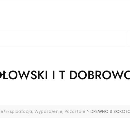
ŁOWSKI I T DOBROWO
ie/Eksploatacja, Wyposażenie, Pozostałe
>
DREWNO S SOKOŁO