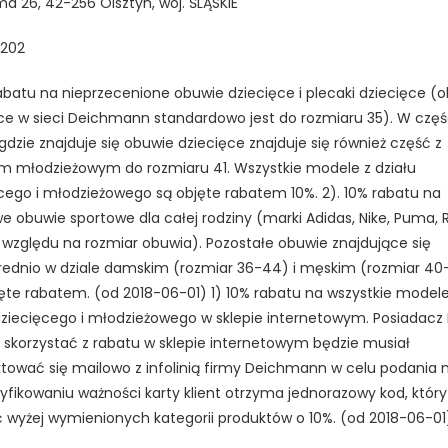
ma 26, 42-256 Olsztyn, woj. ŚLĄSKIE
202
rabatu na nieprzecenione obuwie dziecięce i plecaki dziecięce (
ce w sieci Deichmann standardowo jest do rozmiaru 35). W częś
 gdzie znajduje się obuwie dziecięce znajduje się również część z
 młodzieżowym do rozmiaru 41. Wszystkie modele z działu
cego i młodzieżowego są objęte rabatem 10%. 2). 10% rabatu na
 obuwie sportowe dla całej rodziny (marki Adidas, Nike, Puma, 
z względu na rozmiar obuwia). Pozostałe obuwie znajdujące się
ednio w dziale damskim (rozmiar 36-44) i męskim (rozmiar 40
jęte rabatem. (od 2018-06-01) 1) 10% rabatu na wszystkie modele
dziecięcego i młodzieżowego w sklepie internetowym. Posiadacz
skorzystać z rabatu w sklepie internetowym będzie musiał
tować się mailowo z infolinią firmy Deichmann w celu podania nr
yfikowaniu ważności karty klient otrzyma jednorazowy kod, który
 wyżej wymienionych kategorii produktów o 10%. (od 2018-06-01