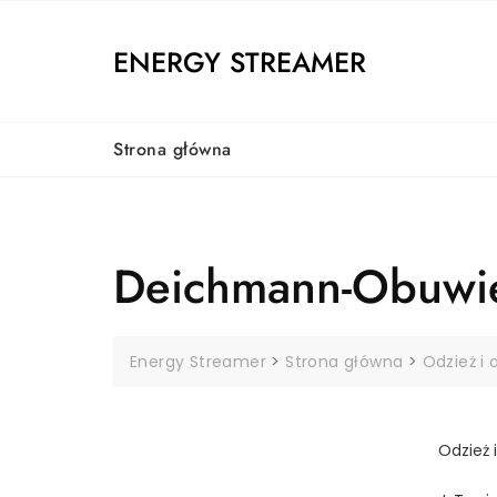
Skip
to
ENERGY STREAMER
content
Strona główna
Deichmann-Obuwie
Energy Streamer
>
Strona główna
>
Odzież i 
Odzież 