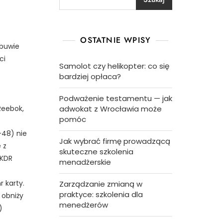
OSTATNIE WPISY
obuwie
ci
Samolot czy helikopter: co się
bardziej opłaca?
Podważenie testamentu — jak
Reebok,
adwokat z Wrocławia może
pomóc
-48) nie
Jak wybrać firmę prowadzącą
 z
skuteczne szkolenia
 KDR
menadżerskie
 karty.
Zarządzanie zmianą w
praktyce: szkolenia dla
 obniży
menedżerów
)