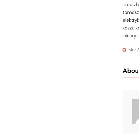
skup zĹ
tomaszĂ
elektry
koszulk
lakiery
Mar 3
About