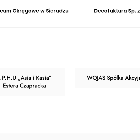
gacja
eum Okręgowe w Sieradzu
Decofaktura Sp. z
u
.P.H.U „Asia i Kasia”
WOJAS Spółka Akcyj
Estera Czapracka