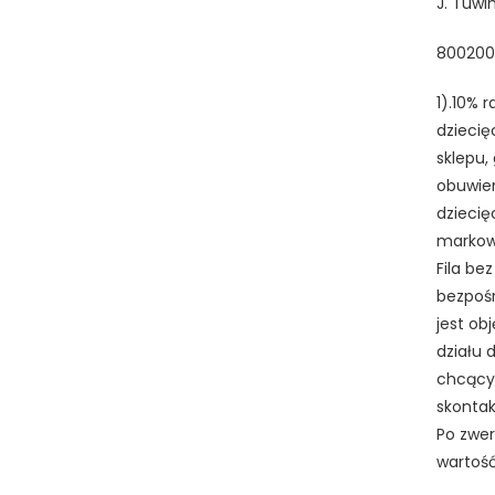
J. Tuwi
800200
1).10% 
dziecię
sklepu,
obuwiem
dziecię
markowe
Fila be
bezpośr
jest ob
działu 
chcący 
skontak
Po zwer
wartość