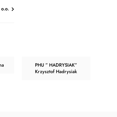
 o.o.
na
PHU ” HADRYSIAK”
Krzysztof Hadrysiak