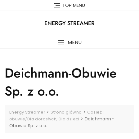
Skip
TOP MENU
to
content
ENERGY STREAMER
MENU
Deichmann-Obuwie
Sp. z o.o.
>
>
Energy Streamer
Strona główna
Odzież i
>
Deichmann-
obuwie/Dla dorosłych, Dla dzieci
Obuwie Sp. z o.o.