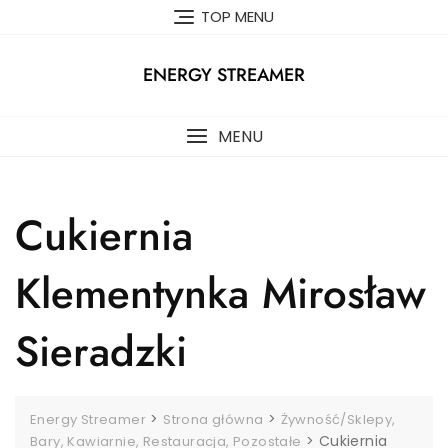
Skip
TOP MENU
to
content
ENERGY STREAMER
MENU
Cukiernia
Klementynka Mirosław
Sieradzki
>
>
Energy Streamer
Strona główna
Żywność/Sklepy,
>
Cukiernia
Bary, Kawiarnie, Restauracja, Pozostałe