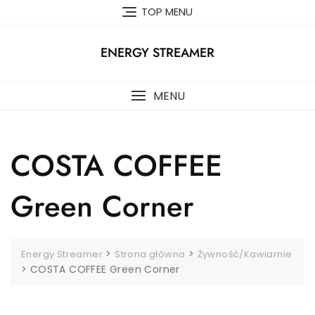
Skip
TOP MENU
to
content
ENERGY STREAMER
MENU
COSTA COFFEE
Green Corner
>
>
Energy Streamer
Strona główna
Żywność/Kawiarnie
>
COSTA COFFEE Green Corner