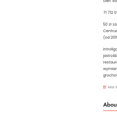
Gen. Ro
71 712 
50 zł z
Centrum
(od 201
introlig
jastrzÄ
restaur
wymiana
grochow
Mar 9
About