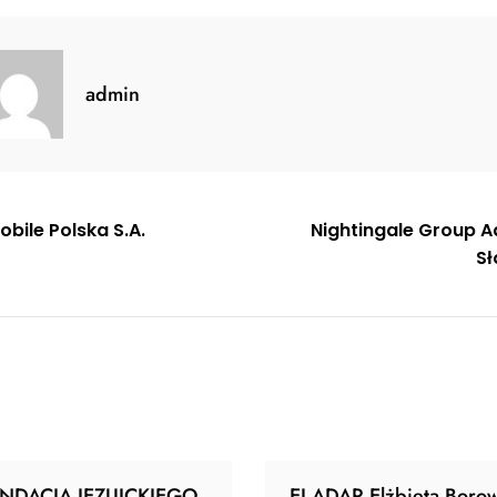
admin
gacja
bile Polska S.A.
Nightingale Group 
Sł
u
NDACJA JEZUICKIEGO
ELADAR Elżbieta Borow