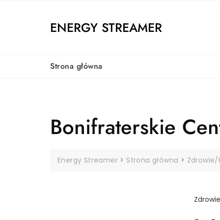
Skip
to
ENERGY STREAMER
content
Strona główna
Bonifraterskie Cen
Energy Streamer
>
Strona główna
>
Zdrowie/
Zdrowi