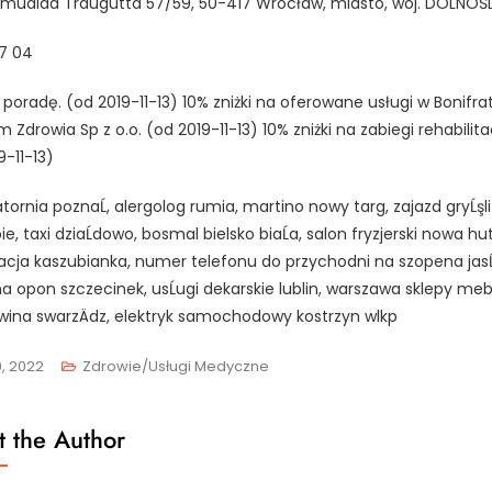
mualda Traugutta 57/59, 50-417 Wrocław, miasto, woj. DOLNOŚL
07 04
a poradę. (od 2019-11-13) 10% zniżki na oferowane usługi w Bonifra
 Zdrowia Sp z o.o. (od 2019-11-13) 10% zniżki na zabiegi rehabilita
9-11-13)
atornia poznaĹ, alergolog rumia, martino nowy targ, zajazd gryĹşliĹ
bie, taxi dziaĹdowo, bosmal bielsko biaĹa, salon fryzjerski nowa hu
acja kaszubianka, numer telefonu do przychodni na szopena jasĹ
 opon szczecinek, usĹugi dekarskie lublin, warszawa sklepy meb
ina swarzÄdz, elektryk samochodowy kostrzyn wlkp
, 2022
Zdrowie/Usługi Medyczne
 the Author