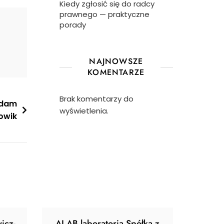
Kiedy zgłosić się do radcy
prawnego — praktyczne
porady
NAJNOWSZE
KOMENTARZE
Brak komentarzy do
Adam
wyświetlenia.
owik
icz-
ALAB laboratoria Spółka z