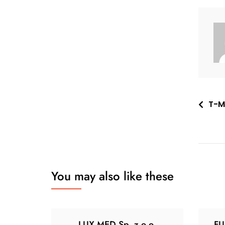
Nawi
T-Mo
wpis
You may also like these
LUX MED Sp. z o.o.
FU