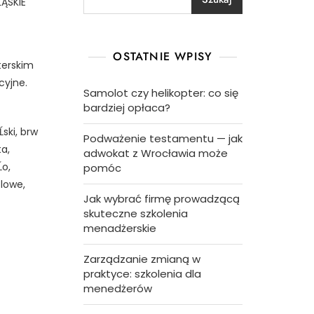
ĄSKIE
OSTATNIE WPISY
terskim
cyjne.
Samolot czy helikopter: co się
bardziej opłaca?
ski, brw
Podważenie testamentu — jak
ta,
adwokat z Wrocławia może
o,
pomóc
lowe,
Jak wybrać firmę prowadzącą
skuteczne szkolenia
menadżerskie
Zarządzanie zmianą w
praktyce: szkolenia dla
menedżerów