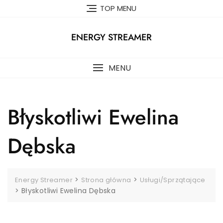
Skip
TOP MENU
to
content
ENERGY STREAMER
MENU
Błyskotliwi Ewelina
Dębska
>
>
Energy Streamer
Strona główna
Usługi/Sprzątające
>
Błyskotliwi Ewelina Dębska