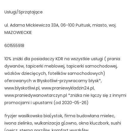
Usługi/Sprzątające
ul. Adama Mickiewicza 33A, 06-100 Pułtusk, miasto, woj.
MAZOWIECKIE
601555918
10% zniżki dla posiadaczy KDR na wszystkie usługi ( prania
dywanów, tapicerki meblowej, tapicerki samochodowej,
wózków dziecięcych, fotelików samochodowych)
oferowanych w Błyskotliwi-przywracamy błysk*,
www.blyskotliwi.pl, www.praniewykladzin24.pl,
www.praniedywanowtarczyn.pl *zniżka nie łączy się z innymi
promocjami i upustami (od 2020-05-26)
fryzjer wasilkowska biaĹystok, firma budowlana mielec,
iwona zielinko, wulkanizacja gĹowno, okna kluczbork, sushi
Ĺowicz, sterna gorzĂłw, komfort wyszkĂłw