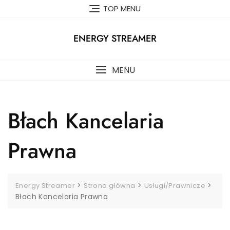
Skip
TOP MENU
to
content
ENERGY STREAMER
MENU
Błach Kancelaria
Prawna
>
>
>
Energy Streamer
Strona główna
Usługi/Prawnicze
Błach Kancelaria Prawna