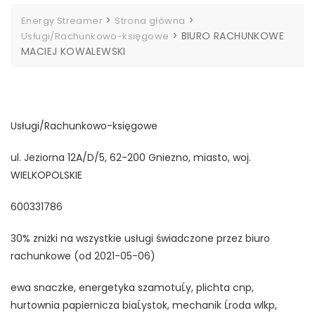
>
>
Energy Streamer
Strona główna
>
BIURO RACHUNKOWE
Usługi/Rachunkowo-księgowe
MACIEJ KOWALEWSKI
Usługi/Rachunkowo-księgowe
ul. Jeziorna 12A/D/5, 62-200 Gniezno, miasto, woj.
WIELKOPOLSKIE
600331786
30% zniżki na wszystkie usługi świadczone przez biuro
rachunkowe (od 2021-05-06)
ewa snaczke, energetyka szamotuĹy, plichta cnp,
hurtownia papiernicza biaĹystok, mechanik Ĺroda wlkp,