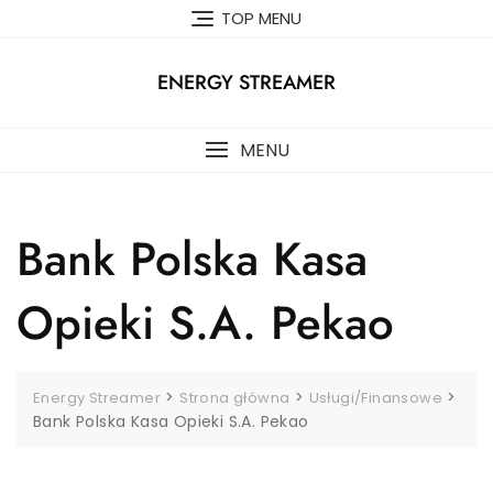
Skip
TOP MENU
to
content
ENERGY STREAMER
MENU
Bank Polska Kasa
Opieki S.A. Pekao
>
>
>
Energy Streamer
Strona główna
Usługi/Finansowe
Bank Polska Kasa Opieki S.A. Pekao