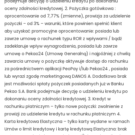
podejmuje decyzję o udzieleniu kredytu po dokonaniu
oceny zdolności kredytowej. 2. Pożyczka gotówkowa :
oprocentowanie od 7,77% (zmienne), prowizja za udzielenie
pożyczki – od 3% – warunki, które powinien spełnić klient
aby uzyskać promocyjne oprocentowanie: posiada lub
zawrze umowę o rachunek typu ROR z wpływami / bądź
zadeklaruje wpływ wynagrodzenia, posiada lub zawrze
umowę o Pekao24 (Umowę Generalną) i najpóźniej z chwilą
zawarcia umowy o pożyczkę aktywuje dostęp do rachunku
za pośrednictwem aplikacji PeoPay i/lub Pekao24 , posiada
lub wyrazi zgodę marketingową DANOS A. Dodatkowo brak
jest możliwości spłaty pożyczek posiadanych już w Banku
Pekao S.A. Bank podejmuje decyzję o udzieleniu kredytu po
dokonaniu oceny zdolności kredytowej. 3. Kredyt w
rachunku płatniczym – tylko nowe pożyczki: zwolnienie z
prowizji za udzielenie kredytu w rachunku płatniczym 4.
Karta kredytowa Elastyczna – tylko karty wydane w ramach
Umów o limit kredytowy i kartę kredytową Elastyczna: brak