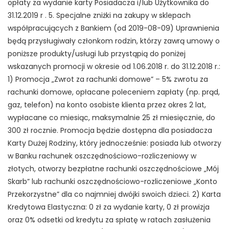
opłaty za wydanie karty Posiadacza i/lub Użytkownika do
31.12.2019 r . 5. Specjalne zniżki na zakupy w sklepach
współpracujących z Bankiem (od 2019-08-09) Uprawnienia
będą przysługiwały członkom rodzin, którzy zawrą umowy o
poniższe produkty/usługi lub przystąpią do poniżej
wskazanych promocji w okresie od 1.06.2018 r. do 31.12.2018 r.:
1) Promocja „Zwrot za rachunki domowe” – 5% zwrotu za
rachunki domowe, opłacane poleceniem zapłaty (np. prąd,
gaz, telefon) na konto osobiste klienta przez okres 2 lat,
wypłacane co miesiąc, maksymalnie 25 zł miesięcznie, do
300 zł rocznie. Promocja będzie dostępna dla posiadacza
Karty Dużej Rodziny, który jednocześnie: posiada lub otworzy
w Banku rachunek oszczędnościowo-rozliczeniowy w
złotych, otworzy bezpłatne rachunki oszczędnościowe „Mój
Skarb” lub rachunki oszczędnościowo-rozliczeniowe „Konto
Przekorzystne” dla co najmniej dwójki swoich dzieci. 2) Karta
Kredytowa Elastyczna: 0 zł za wydanie karty, 0 zł prowizja
oraz 0% odsetki od kredytu za spłatę w ratach zasłużenia