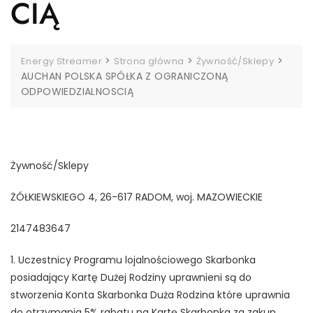
CIĄ
>
>
>
Energy Streamer
Strona główna
Żywność/Sklepy
AUCHAN POLSKA SPÓŁKA Z OGRANICZONĄ
ODPOWIEDZIALNOSCIĄ
Żywność/Sklepy
ŻÓŁKIEWSKIEGO 4, 26-617 RADOM, woj. MAZOWIECKIE
2147483647
1. Uczestnicy Programu lojalnościowego Skarbonka
posiadający Kartę Dużej Rodziny uprawnieni są do
stworzenia Konta Skarbonka Duża Rodzina które uprawnia
do otrzymania 5% rabatu na Kartę Skarbonka za zakup