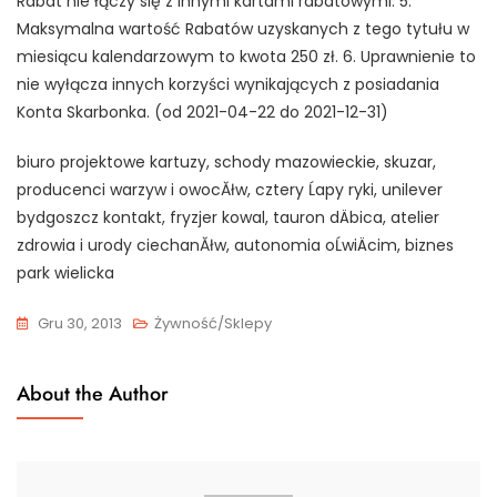
Rabat nie łączy się z innymi kartami rabatowymi. 5.
Maksymalna wartość Rabatów uzyskanych z tego tytułu w
miesiącu kalendarzowym to kwota 250 zł. 6. Uprawnienie to
nie wyłącza innych korzyści wynikających z posiadania
Konta Skarbonka. (od 2021-04-22 do 2021-12-31)
biuro projektowe kartuzy, schody mazowieckie, skuzar,
producenci warzyw i owocĂłw, cztery Ĺapy ryki, unilever
bydgoszcz kontakt, fryzjer kowal, tauron dÄbica, atelier
zdrowia i urody ciechanĂłw, autonomia oĹwiÄcim, biznes
park wielicka
Gru 30, 2013
Żywność/Sklepy
About the Author