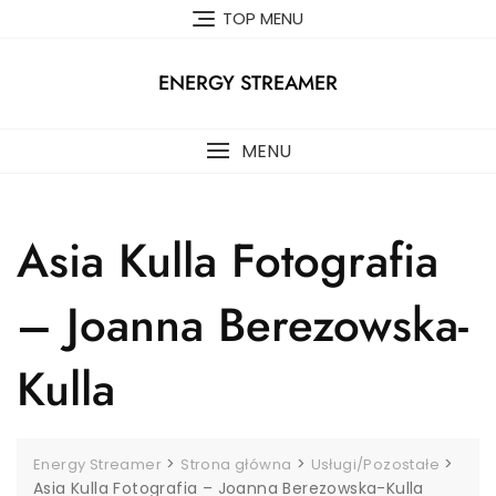
Skip
TOP MENU
to
content
ENERGY STREAMER
MENU
Asia Kulla Fotografia
– Joanna Berezowska-
Kulla
>
>
>
Energy Streamer
Strona główna
Usługi/Pozostałe
Asia Kulla Fotografia – Joanna Berezowska-Kulla