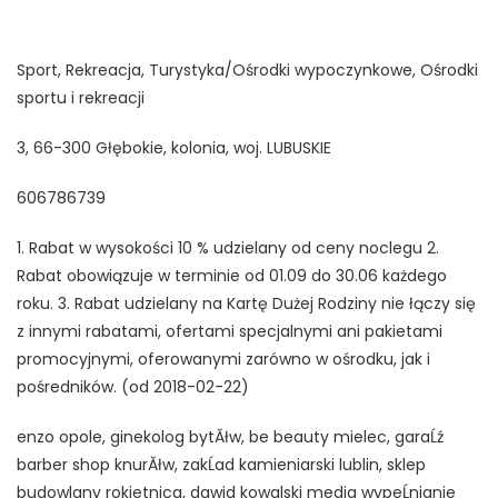
Sport, Rekreacja, Turystyka/Ośrodki wypoczynkowe, Ośrodki
sportu i rekreacji
3, 66-300 Głębokie, kolonia, woj. LUBUSKIE
606786739
1. Rabat w wysokości 10 % udzielany od ceny noclegu 2.
Rabat obowiązuje w terminie od 01.09 do 30.06 każdego
roku. 3. Rabat udzielany na Kartę Dużej Rodziny nie łączy się
z innymi rabatami, ofertami specjalnymi ani pakietami
promocyjnymi, oferowanymi zarówno w ośrodku, jak i
pośredników. (od 2018-02-22)
enzo opole, ginekolog bytĂłw, be beauty mielec, garaĹź
barber shop knurĂłw, zakĹad kamieniarski lublin, sklep
budowlany rokietnica, dawid kowalski media wypeĹnianie