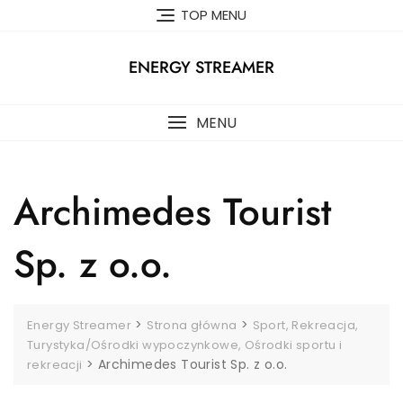
Skip
TOP MENU
to
content
ENERGY STREAMER
MENU
Archimedes Tourist
Sp. z o.o.
>
>
Energy Streamer
Strona główna
Sport, Rekreacja,
Turystyka/Ośrodki wypoczynkowe, Ośrodki sportu i
>
Archimedes Tourist Sp. z o.o.
rekreacji