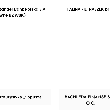
gacja
tander Bank Polska S.A.
HALINA PIETRASZEK bra
wne BZ WBK)
u
roturystyka „Łopusze”
BACHLEDA FINANSE S
O.O.