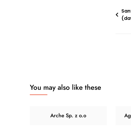
Nawi
San
(da
wpis
You may also like these
Arche Sp. z o.o
Ag