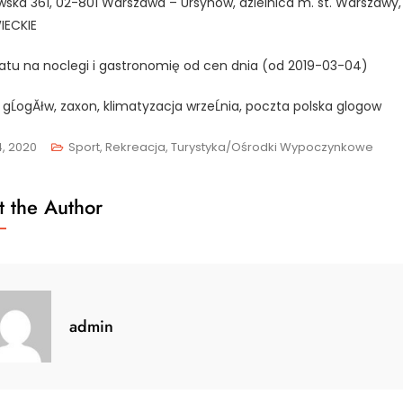
awska 361, 02-801 Warszawa – Ursynów, dzielnica m. st. Warszawy, 
ECKIE
atu na noclegi i gastronomię od cen dnia (od 2019-03-04)
a gĹogĂłw, zaxon, klimatyzacja wrzeĹnia, poczta polska glogow
4, 2020
Sport, Rekreacja, Turystyka/Ośrodki Wypoczynkowe
 the Author
admin