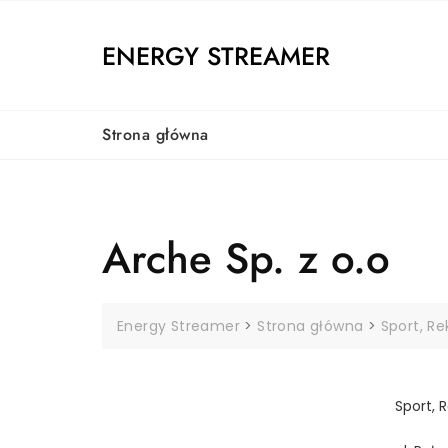
Skip
to
ENERGY STREAMER
content
Strona główna
Arche Sp. z o.o
Energy Streamer
>
Strona główna
>
Sport, R
Sport, 