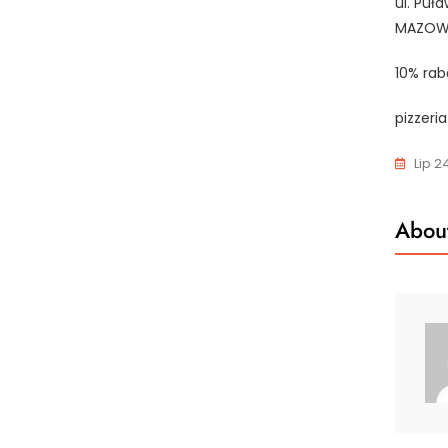
ul. Puł
MAZOWI
10% rab
pizzeri
Lip 2
About