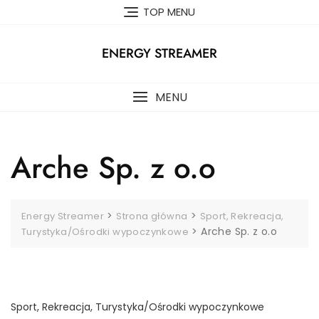
Skip
TOP MENU
to
content
ENERGY STREAMER
MENU
Arche Sp. z o.o
>
>
Energy Streamer
Strona główna
Sport, Rekreacja,
>
Arche Sp. z o.o
Turystyka/Ośrodki wypoczynkowe
Sport, Rekreacja, Turystyka/Ośrodki wypoczynkowe