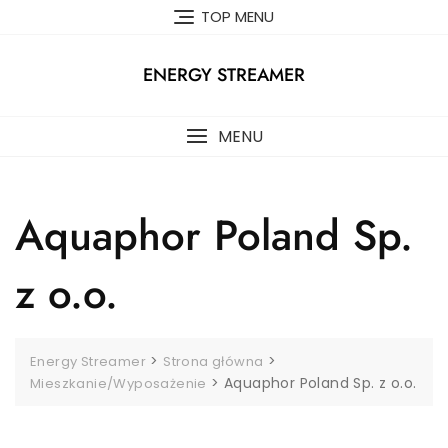
Skip
TOP MENU
to
content
ENERGY STREAMER
MENU
Aquaphor Poland Sp.
z o.o.
>
>
Energy Streamer
Strona główna
>
Aquaphor Poland Sp. z o.o.
Mieszkanie/Wyposażenie