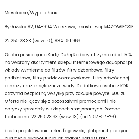
Mieszkanie/Wyposażenie
Bysławska 82, 04-994 Warszawa, miasto, woj. MAZOWIECKIE
22 250 23 33 (wew. 10); 884 051 963
Osoba posiadająca Kartę Dużej Rodziny otrzyma rabat 15 %
na wybrany asortyment sklepu internetowego aquaphor.pl:
wkłady wymienne do filtrów, filtry dzbankowe, filtry
podblatowe, filtry podzlewozmywakowe, filtry odwróconej
osmozy oraz zmiękczacze wody. Dodatkowo osoba z KDR
otrzyma bezpłatną wysyłkę przy zakupie powyżej 500 zł.
Oferta nie łączy się z pozostałymi promocjami i nie
dotyczy sprzedaży w sklepach stacjonarnych. Pomoc
techniczna: 22 250 23 33 (wew. 13) (od 2017-07-26)
besta projektowanie, orlen Ĺagiewniki, globgranit pieszyce,
hurtownia alkoholi lublin, bk market bartosz kret,