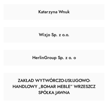
Katarzyna Wnuk
Wizjo Sp. z o.o.
HerlinGroup Sp. z o. o
ZAKŁAD WYTWÓRCZO-USŁUGOWO-
HANDLOWY „BOMAR MEBLE” WRZESZCZ
SPÓŁKA JAWNA