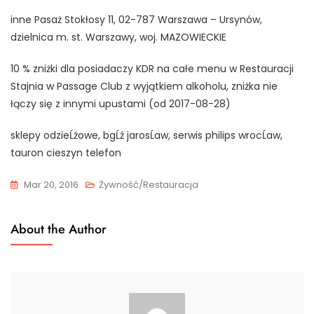
inne Pasaż Stokłosy 11, 02-787 Warszawa – Ursynów,
dzielnica m. st. Warszawy, woj. MAZOWIECKIE
10 % zniżki dla posiadaczy KDR na całe menu w Restauracji
Stajnia w Passage Club z wyjątkiem alkoholu, zniżka nie
łączy się z innymi upustami (od 2017-08-28)
sklepy odzieĹźowe, bgĹź jarosĹaw, serwis philips wrocĹaw,
tauron cieszyn telefon
Mar 20, 2016
Żywność/Restauracja
About the Author