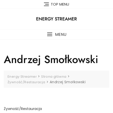
Skip
TOP MENU
to
content
ENERGY STREAMER
MENU
Andrzej Smołkowski
>
>
Energy Streamer
Strona główna
>
Andrzej Smołkowski
Żywność/Restauracja
Żywność/Restauracja