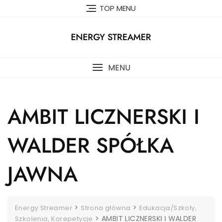
Skip
TOP MENU
to
content
ENERGY STREAMER
MENU
AMBIT LICZNERSKI I
WALDER SPÓŁKA
JAWNA
>
>
Energy Streamer
Strona główna
Edukacja/Szkoły,
>
AMBIT LICZNERSKI I WALDER
Szkolenia, Korepetycje