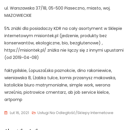
ul. Warszawska 37/18, 05-500 Piaseczno, miasto, woj.
MAZOWIECKIE
5% zniżki dla posiadaczy KDR na cały asortyment w Sklepie
internetowym misiontek.pl (jedzenie, produkty bez
konserwantów, ekologiczne, bio, bezglutenowe) ,
https://misiontek.pl/ zniżka nie łączy się z innymi upustami
(od 2019-04-08)
faktypilskie, ĹopuszaĹska paznokcie, dino rakoniewice,
wieniawska 8, Ĺźabka tulce, komis przasnysz makowska,
katolickie biuro matrymonialne, simple work, werona
wrzeĹnia, piotrowice cmentarz, ab job service kielce,
artpomp
Lut 16, 2021
Usługi Na Odległość/Sklepy Internetowe