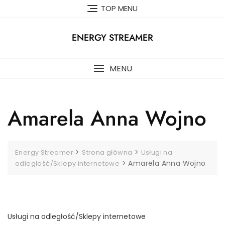
Skip
TOP MENU
to
content
ENERGY STREAMER
MENU
Amarela Anna Wojno
>
>
Energy Streamer
Strona główna
Usługi na
>
Amarela Anna Wojno
odległość/Sklepy internetowe
Usługi na odległość/Sklepy internetowe