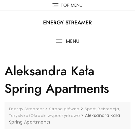
Skip
TOP MENU
to
content
ENERGY STREAMER
MENU
Aleksandra Kała
Spring Apartments
>
>
Energy Streamer
Strona główna
Sport, Rekreacja,
>
Aleksandra Kała
Turystyka/Ośrodki wypoczynkowe
Spring Apartments