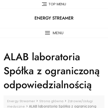
Skip
TOP MENU
to
content
ENERGY STREAMER
MENU
ALAB laboratoria
Spółka z ograniczoną
odpowiedzialnością
>
>
Energy Streamer
Strona główna
Zdrowie/Usługi
>
ALAB laboratoria Spółka z ograniczoną
medyczne