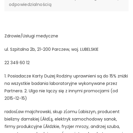
odpowiedzialnością
Zdrowie/Usługi medyczne
ul. Szpitalna 2b, 21-200 Parczew, woj. LUBELSKIE
22 349 60 12
1. Posiadacze Karty Dużej Rodziny uprawnieni są do 15% zniżki
na wszystkie badania laboratoryjne wykonywane przez
Partnera. 2. Ulga nie łączy się z innymi promocjami (od
2015-12-15)
radosĹaw majchrowski, skup zĹomu Ĺabiszyn, producent
bielizny damskiej ĹĂłdĹş, elektryk samochodowy sanok,
firmy produkcyjne ĹĂłdzkie, fryzjer mrozy, andrzej szuba,