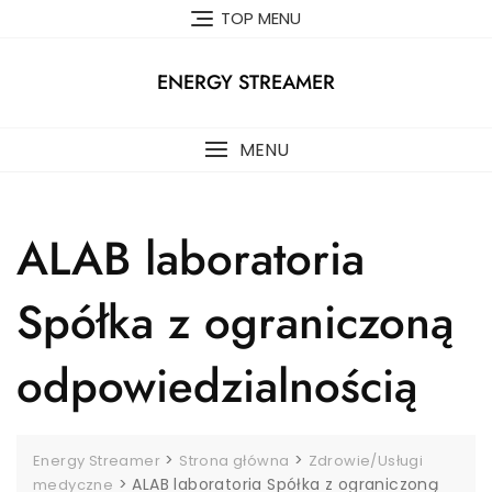
Skip
TOP MENU
to
content
ENERGY STREAMER
MENU
ALAB laboratoria
Spółka z ograniczoną
odpowiedzialnością
>
>
Energy Streamer
Strona główna
Zdrowie/Usługi
>
ALAB laboratoria Spółka z ograniczoną
medyczne