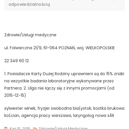
odpowiedzialnością
Zdrowie/Usługi medyczne
ul. Folwarczna 21/9, 61-064 POZNAŃ, woj. WIELKOPOLSKIE
22 349 60 12
1. Posiadacze Karty Dużej Rodziny uprawnieni są do 15% zniżki
na wszystkie badania laboratoryjne wykonywane przez
Partnera. 2. Ulga nie łączy się z innymi promocjami (od
2015-12-15)
sylwester winek, fryzjer swobodna biaĹystok, kostka brukowa
koĹcian, agencja pracy warszawa, laryngolog nowa sĂłl
Kwi 10, 2015
Zdrowie/Usługi Medyczne