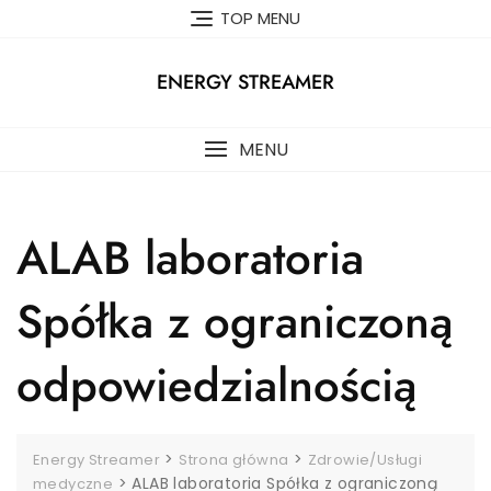
Skip
TOP MENU
to
content
ENERGY STREAMER
MENU
ALAB laboratoria
Spółka z ograniczoną
odpowiedzialnością
>
>
Energy Streamer
Strona główna
Zdrowie/Usługi
>
ALAB laboratoria Spółka z ograniczoną
medyczne