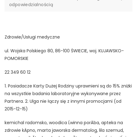
odpowiedzialnością
Zdrowie/Usługi medyczne
ul. Wojska Polskiego 80, 86-100 ŚWIECIE, woj. KUJAWSKO-
POMORSKIE
22 349 60 12
1. Posiadacze Karty Dużej Rodziny uprawnieni są do 15% zniżki
na wszystkie badania laboratoryjne wykonywane przez
Partnera. 2. Ulga nie łączy się z innymi promocjami (od
2015-12-15)
kemichal radomsko, woodica Ĺwinna porÄba, apteka na
zdrowie kÄpno, marta jaworska dermatolog, lila szemud,