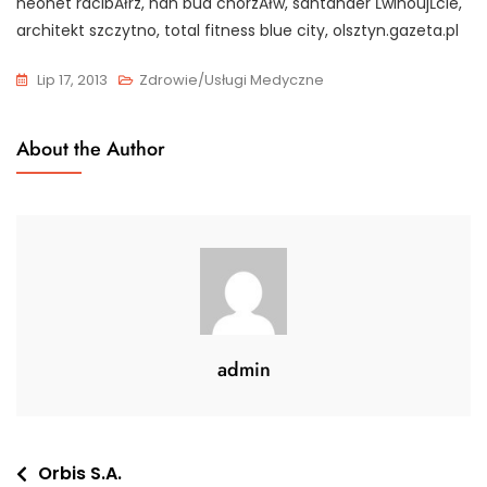
neonet racibĂłrz, han bud chorzĂłw, santander ĹwinoujĹcie,
architekt szczytno, total fitness blue city, olsztyn.gazeta.pl
Lip 17, 2013
Zdrowie/Usługi Medyczne
About the Author
admin
Nawigacja
Orbis S.A.