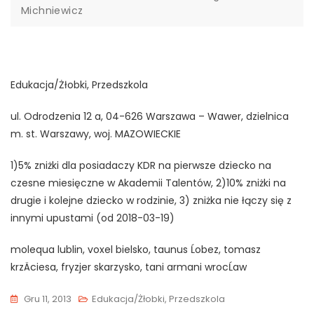
Michniewicz
Edukacja/Żłobki, Przedszkola
ul. Odrodzenia 12 a, 04-626 Warszawa – Wawer, dzielnica
m. st. Warszawy, woj. MAZOWIECKIE
1)5% zniżki dla posiadaczy KDR na pierwsze dziecko na
czesne miesięczne w Akademii Talentów, 2)10% zniżki na
drugie i kolejne dziecko w rodzinie, 3) zniżka nie łączy się z
innymi upustami (od 2018-03-19)
molequa lublin, voxel bielsko, taunus Ĺobez, tomasz
krzÄciesa, fryzjer skarzysko, tani armani wrocĹaw
Gru 11, 2013
Edukacja/Żłobki, Przedszkola