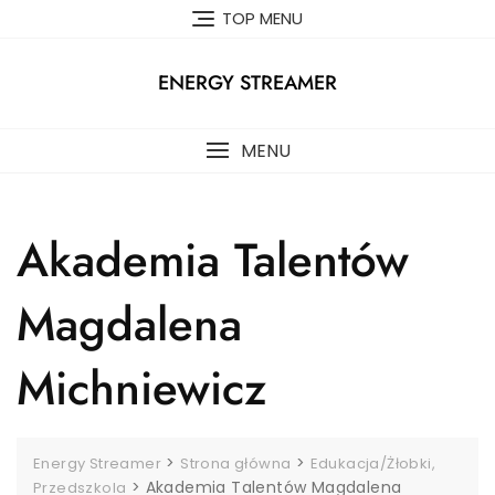
Skip
TOP MENU
to
content
ENERGY STREAMER
MENU
Akademia Talentów
Magdalena
Michniewicz
>
>
Energy Streamer
Strona główna
Edukacja/Żłobki,
>
Akademia Talentów Magdalena
Przedszkola