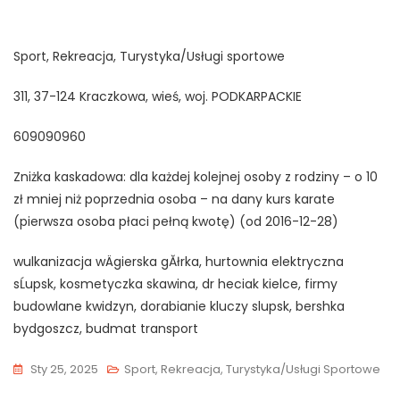
Sport, Rekreacja, Turystyka/Usługi sportowe
311, 37-124 Kraczkowa, wieś, woj. PODKARPACKIE
609090960
Zniżka kaskadowa: dla każdej kolejnej osoby z rodziny – o 10
zł mniej niż poprzednia osoba – na dany kurs karate
(pierwsza osoba płaci pełną kwotę) (od 2016-12-28)
wulkanizacja wÄgierska gĂłrka, hurtownia elektryczna
sĹupsk, kosmetyczka skawina, dr heciak kielce, firmy
budowlane kwidzyn, dorabianie kluczy slupsk, bershka
bydgoszcz, budmat transport
Sty 25, 2025
Sport, Rekreacja, Turystyka/Usługi Sportowe