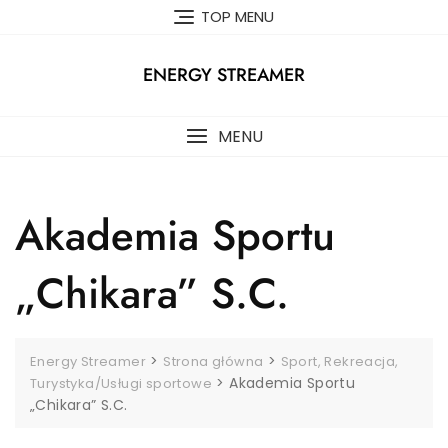
Skip
TOP MENU
to
content
ENERGY STREAMER
MENU
Akademia Sportu
„Chikara” S.C.
>
>
Energy Streamer
Strona główna
Sport, Rekreacja,
>
Akademia Sportu
Turystyka/Usługi sportowe
„Chikara” S.C.