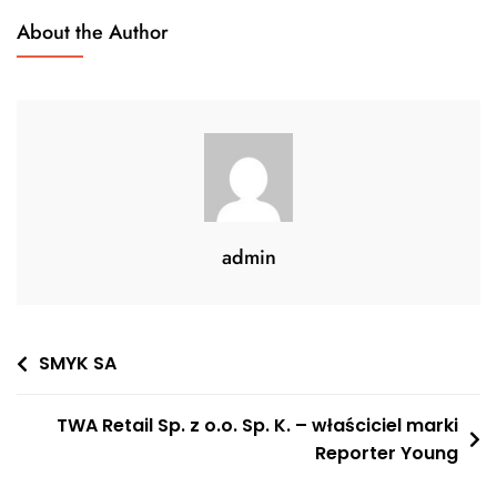
About the Author
admin
Nawigacja
SMYK SA
wpisu
TWA Retail Sp. z o.o. Sp. K. – właściciel marki
Reporter Young