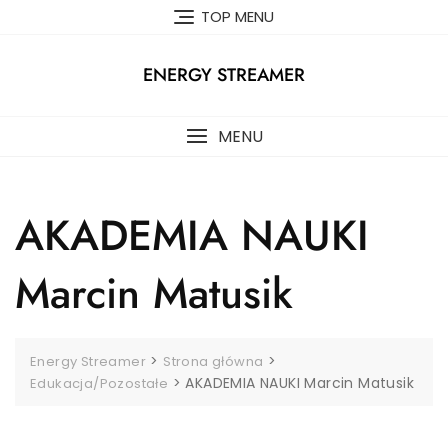
Skip
TOP MENU
to
content
ENERGY STREAMER
MENU
AKADEMIA NAUKI
Marcin Matusik
>
>
Energy Streamer
Strona główna
>
AKADEMIA NAUKI Marcin Matusik
Edukacja/Pozostałe