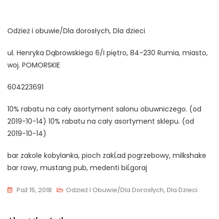
Odzież i obuwie/Dla dorosłych, Dla dzieci
ul. Henryka Dąbrowskiego 6/I piętro, 84-230 Rumia, miasto,
woj. POMORSKIE
604223691
10% rabatu na cały asortyment salonu obuwniczego. (od
2019-10-14) 10% rabatu na cały asortyment sklepu. (od
2019-10-14)
bar zakole kobylanka, pioch zakĹad pogrzebowy, milkshake
bar rowy, mustang pub, medenti biĹgoraj
Paź 15, 2018
Odzież I Obuwie/Dla Dorosłych, Dla Dzieci