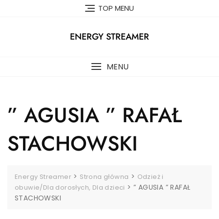
Skip
TOP MENU
to
content
ENERGY STREAMER
MENU
” AGUSIA ” RAFAŁ
STACHOWSKI
>
>
Energy Streamer
Strona główna
Odzież i
>
” AGUSIA ” RAFAŁ
obuwie/Dla dorosłych, Dla dzieci
STACHOWSKI