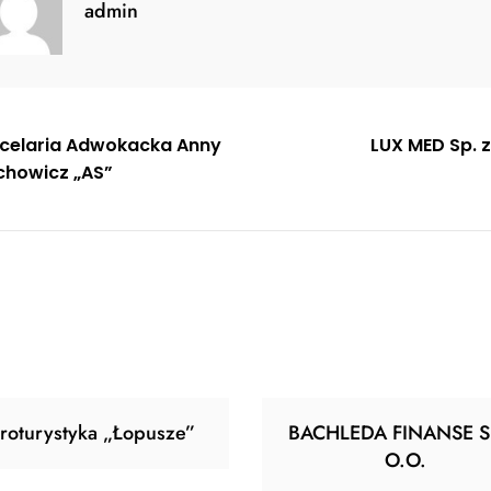
admin
gacja
celaria Adwokacka Anny
LUX MED Sp. z
chowicz „AS”
u
roturystyka „Łopusze”
BACHLEDA FINANSE S
O.O.