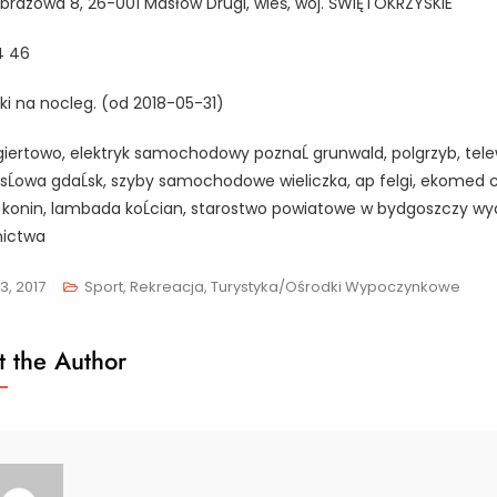
jobrazowa 8, 26-001 Masłów Drugi, wieś, woj. ŚWIĘTOKRZYSKIE
4 46
żki na nocleg. (od 2018-05-31)
giertowo, elektryk samochodowy poznaĹ grunwald, polgrzyb, tele
Ĺowa gdaĹsk, szyby samochodowe wieliczka, ap felgi, ekomed c
 konin, lambada koĹcian, starostwo powiatowe w bydgoszczy wyd
ictwa
3, 2017
Sport, Rekreacja, Turystyka/Ośrodki Wypoczynkowe
 the Author