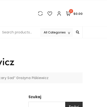
0
$0.00
wicz
tary Sad” Grażyna Piśkiewicz
Szukaj
Szukaj