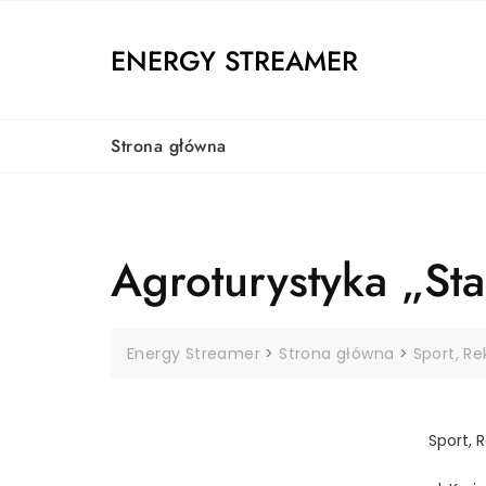
Skip
to
ENERGY STREAMER
content
Strona główna
Agroturystyka „St
Energy Streamer
>
Strona główna
>
Sport, R
Sport, 