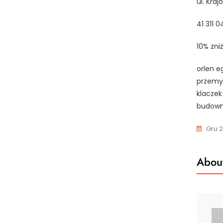
ul. Kra
41 311 0
10% zni
orlen e
przemys
klaczek
budown
Gru 2
About