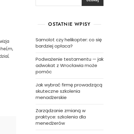
OSTATNIE WPISY
Samolot czy helikopter: co się
wizja
bardziej opłaca?
heĹm,
ziaĹ
Podważenie testamentu — jak
adwokat z Wrocławia może
pomóc
Jak wybrać firmę prowadzącą
skuteczne szkolenia
menadżerskie
Zarządzanie zmianą w
praktyce: szkolenia dla
menedżerów