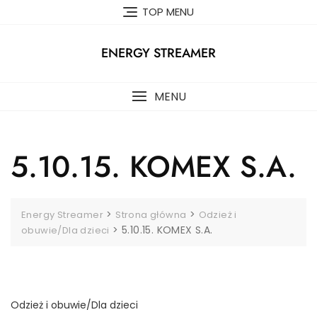
Skip
TOP MENU
to
content
ENERGY STREAMER
MENU
5.10.15. KOMEX S.A.
>
>
Energy Streamer
Strona główna
Odzież i
>
5.10.15. KOMEX S.A.
obuwie/Dla dzieci
Odzież i obuwie/Dla dzieci