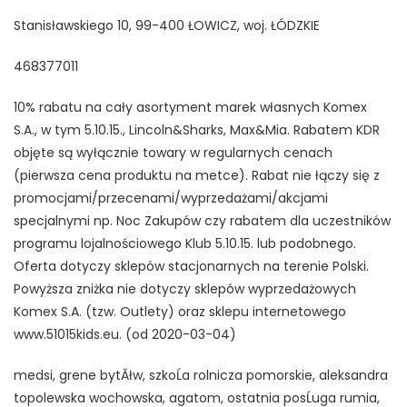
Stanisławskiego 10, 99-400 ŁOWICZ, woj. ŁÓDZKIE
468377011
10% rabatu na cały asortyment marek własnych Komex
S.A., w tym 5.10.15., Lincoln&Sharks, Max&Mia. Rabatem KDR
objęte są wyłącznie towary w regularnych cenach
(pierwsza cena produktu na metce). Rabat nie łączy się z
promocjami/przecenami/wyprzedażami/akcjami
specjalnymi np. Noc Zakupów czy rabatem dla uczestników
programu lojalnościowego Klub 5.10.15. lub podobnego.
Oferta dotyczy sklepów stacjonarnych na terenie Polski.
Powyższa zniżka nie dotyczy sklepów wyprzedażowych
Komex S.A. (tzw. Outlety) oraz sklepu internetowego
www.51015kids.eu. (od 2020-03-04)
medsi, grene bytĂłw, szkoĹa rolnicza pomorskie, aleksandra
topolewska wochowska, agatom, ostatnia posĹuga rumia,