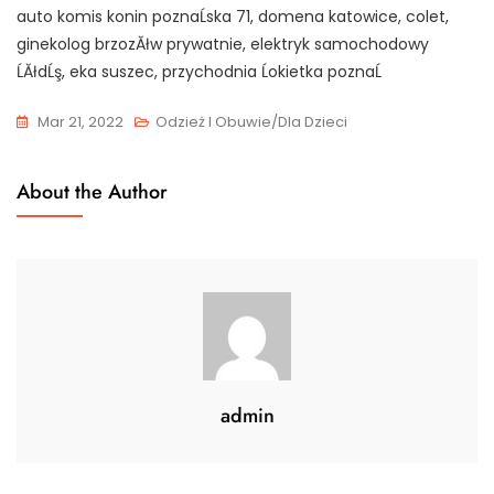
auto komis konin poznaĹska 71, domena katowice, colet,
ginekolog brzozĂłw prywatnie, elektryk samochodowy
ĹĂłdĹş, eka suszec, przychodnia Ĺokietka poznaĹ
Mar 21, 2022
Odzież I Obuwie/Dla Dzieci
About the Author
admin